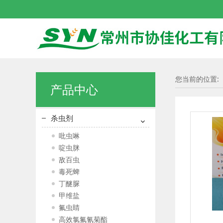
您当前的位置:
产品中心
杀虫剂
吡虫啉
啶虫脒
敌百虫
毒死蜱
丁醚脲
甲维盐
氟虫睛
高效氯氟氰菊酯