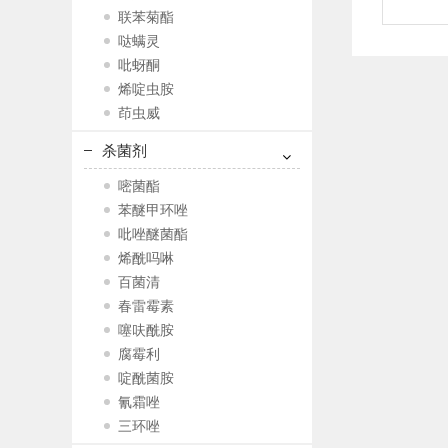
联苯菊酯
哒螨灵
吡蚜酮
烯啶虫胺
茚虫威
杀菌剂
嘧菌酯
苯醚甲环唑
吡唑醚菌酯
烯酰吗啉
百菌清
春雷霉素
噻呋酰胺
腐霉利
啶酰菌胺
氰霜唑
三环唑