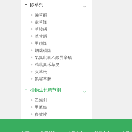
除草剂
烯草酮
敌草隆
草铵磷
草甘膦
甲磺隆
烟嘧磺隆
氯氟吡氧乙酸异辛酯
精吡氟禾草灵
灭草松
氟噻草胺
植物生长调节剂
乙烯利
甲哌鎓
多效唑