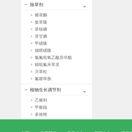
除草剂
烯草酮
敌草隆
草铵磷
草甘膦
甲磺隆
烟嘧磺隆
氯氟吡氧乙酸异辛酯
精吡氟禾草灵
灭草松
氟噻草胺
植物生长调节剂
乙烯利
甲哌鎓
多效唑