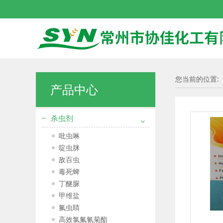
您当前的位置:
产品中心
杀虫剂
吡虫啉
啶虫脒
敌百虫
毒死蜱
丁醚脲
甲维盐
氟虫睛
高效氯氟氰菊酯