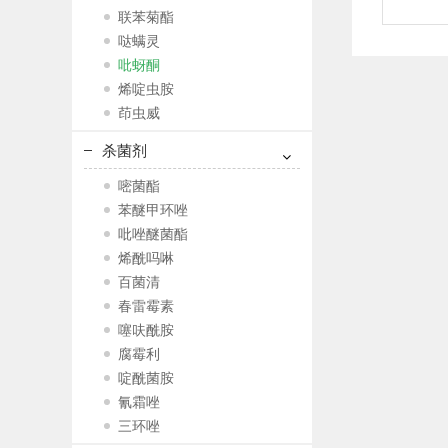
联苯菊酯
哒螨灵
吡蚜酮
烯啶虫胺
茚虫威
杀菌剂
嘧菌酯
苯醚甲环唑
吡唑醚菌酯
烯酰吗啉
百菌清
春雷霉素
噻呋酰胺
腐霉利
啶酰菌胺
氰霜唑
三环唑