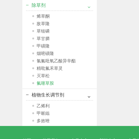
除草剂
烯草酮
敌草隆
草铵磷
草甘膦
甲磺隆
烟嘧磺隆
氯氟吡氧乙酸异辛酯
精吡氟禾草灵
灭草松
氟噻草胺
植物生长调节剂
乙烯利
甲哌鎓
多效唑