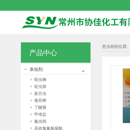
您当前的位置:
产品中心
杀虫剂
吡虫啉
啶虫脒
敌百虫
毒死蜱
丁醚脲
甲维盐
氟虫睛
高效氯氟氰菊酯