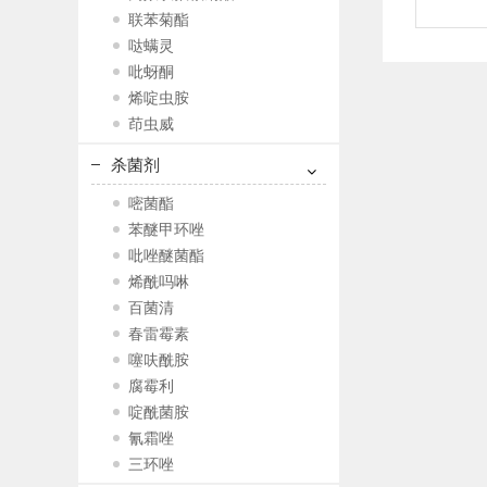
联苯菊酯
哒螨灵
吡蚜酮
烯啶虫胺
茚虫威
杀菌剂
嘧菌酯
苯醚甲环唑
吡唑醚菌酯
烯酰吗啉
百菌清
春雷霉素
噻呋酰胺
腐霉利
啶酰菌胺
氰霜唑
三环唑